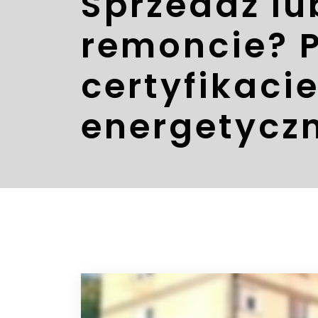
Sprzedaż l
remoncie? 
certyfikaci
energetycz