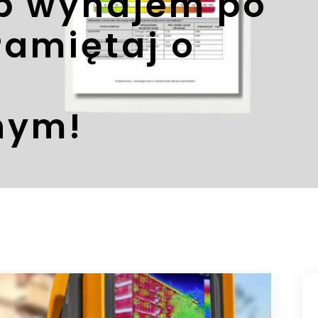
ub wynajem po
Pamiętaj o
e
nym!