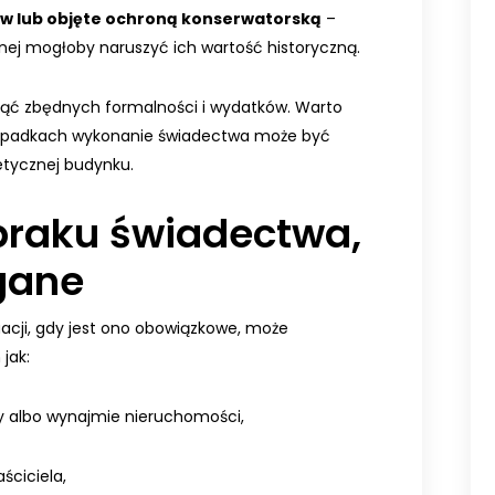
ów lub objęte ochroną konserwatorską
–
ej mogłoby naruszyć ich wartość historyczną.
ąć zbędnych formalności i wydatków. Warto
zypadkach wykonanie świadectwa może być
tycznej budynku.
braku świadectwa,
gane
cji, gdy jest ono obowiązkowe, może
jak:
ży albo wynajmie nieruchomości,
ściciela,