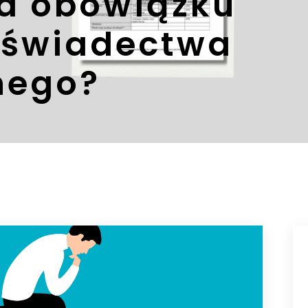
ma obowiązku
 świadectwa
nego?